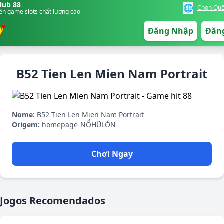
club 88
🌐
Chọn Quố
n game slots chất lượng cao
Đăng Nhập
Đăn
B52 Tien Len Mien Nam Portrait
Nome:
B52 Tien Len Mien Nam Portrait
Origem:
homepage-NỔHŨLỚN
Chơi Ngay
Jogos Recomendados