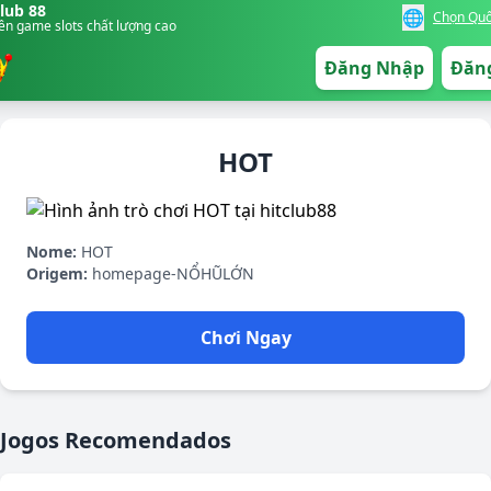
club 88
🌐
Chọn Quố
n game slots chất lượng cao
Đăng Nhập
Đăn
HOT
Nome:
HOT
Origem:
homepage-NỔHŨLỚN
Chơi Ngay
Jogos Recomendados