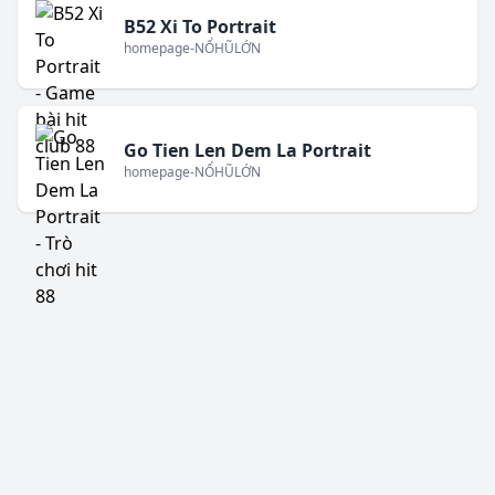
B52 Xi To Portrait
homepage-NỔHŨLỚN
Go Tien Len Dem La Portrait
homepage-NỔHŨLỚN