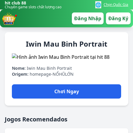
hit club 88
🌐
Chọn Quốc Gia
Chuyên game slots chất lượng cao
Đăng Nhập
Đăng Ký
Iwin Mau Binh Portrait
Nome:
Iwin Mau Binh Portrait
Origem:
homepage-NỔHŨLỚN
Chơi Ngay
Jogos Recomendados