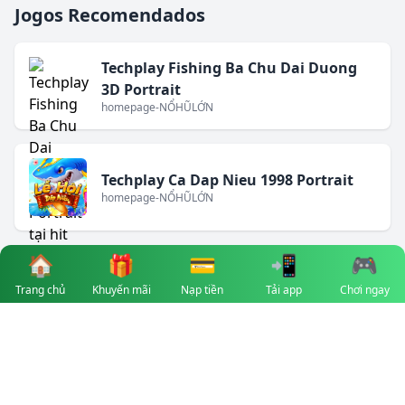
Jogos Recomendados
Techplay Fishing Ba Chu Dai Duong
3D Portrait
homepage-NỔHŨLỚN
Techplay Ca Dap Nieu 1998 Portrait
homepage-NỔHŨLỚN
🏠
🎁
💳
📲
🎮
Trang chủ
Khuyến mãi
Nạp tiền
Tải app
Chơi ngay